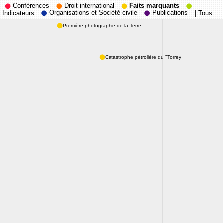
Conférences
Droit international
Faits marquants
Organisations et Société civile
Publications
Indicateurs
|
Tous
Première photographie de la Terre
depuis la Lune
Catastrophe pétrolière du "Torrey
Canyon"