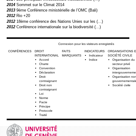
2014
Sommet sur le Climat 2014
2013
9ème Conférence ministérielle de l’OMC (Bali)
2012
Rio +20
2012
18ème conférence des Nations Unies sur les (…)
2012
Conférence internationale sur la biodiversité (…)
Connexion pour les visiteurs enregistrés
CONFÉRENCES
DROIT
FAITS
INDICATEURS
ORGANISATIONS 
INTERNATIONAL
MARQUANTS
Indicateur
SOCIÉTÉ CIVILE
Accord
Indice
Organisation du
Charte
secteur privé
Convention
Organisation
Déclaration
intergouverneme
Droit
Organisation no
contraignant
gouvernemental
Droit non
Société civile
contraignant
Loi
Norme
Pacte
Principe
Protocole
Traité