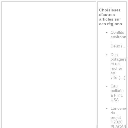
Choisissez
d'autres
articles sur
ces régions
Conflits
environn
-
Deux (…)
Des
potagers
et un
rucher
en
ville (…)
Eau
polluée
à Flint,
USA
Lanceme
du
projet
H2020
PLACAR