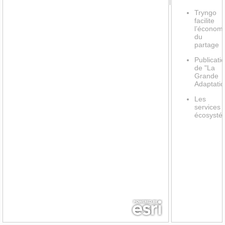
Tryngo
facilite
l’économ
du
partage
Publicati
de "La
Grande
Adaptatio
Les
services
écosysté