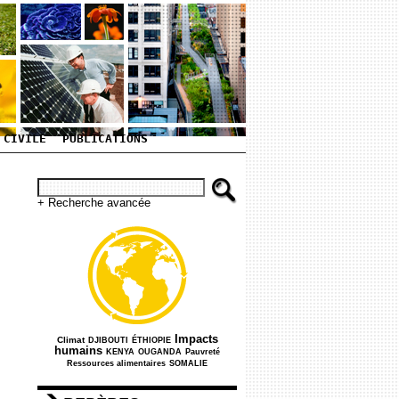
 CIVILE
PUBLICATIONS
+ Recherche avancée
264/788
3/788
3/788
383/788
Impacts
Climat
DJIBOUTI
ÉTHIOPIE
16/788
3/788
150/788
90/788
humains
KENYA
OUGANDA
Pauvreté
7/788
Ressources alimentaires
SOMALIE