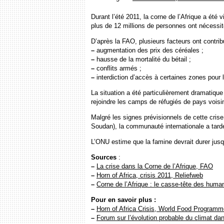
Durant l’été 2011, la corne de l’Afrique a ét
plus de 12 millions de personnes ont nécessit
D’après la FAO, plusieurs facteurs ont contrib
–
augmentation des prix des céréales ;
–
hausse de la mortalité du bétail ;
–
conflits armés ;
–
interdiction d’accès à certaines zones pour 
La situation a été particulièrement dramatique
rejoindre les camps de réfugiés de pays voisi
Malgré les signes prévisionnels de cette cris
Soudan), la communauté internationale a tardé
L’ONU estime que la famine devrait durer jus
Sources
:
–
La crise dans la Corne de l’Afrique, FAO
–
Horn of Africa, crisis 2011, Reliefweb
–
Corne de l’Afrique : le casse-tête des huma
Pour en savoir plus :
–
Horn of Africa Crisis, World Food Programm
–
Forum sur l’évolution probable du climat dans