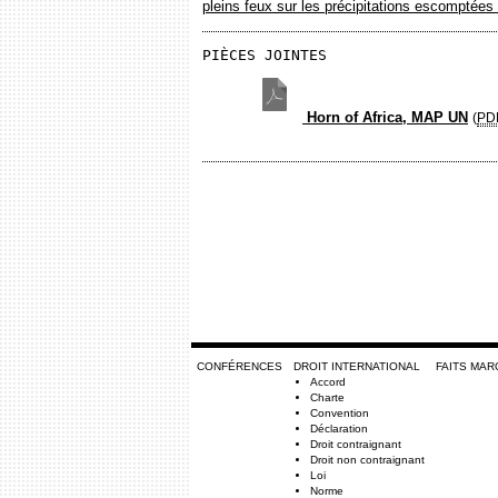
pleins feux sur les précipitations escomptée
PIÈCES JOINTES
Horn of Africa, MAP UN
(
PD
CONFÉRENCES
DROIT INTERNATIONAL
FAITS MA
Accord
Charte
Convention
Déclaration
Droit contraignant
Droit non contraignant
Loi
Norme