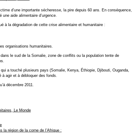
é victime d’une importante sécheresse, la pire depuis 60 ans. En conséquence,
é une aide alimentaire d’urgence.
ué à la dégradation de cette crise alimentaire et humanitaire :
les organisations humanitaires.
 dans le sud de la Somalie, zone de conflits ou la population tente de
ns.
e qui a touché plusieurs pays (Somalie, Kenya, Éthiopie, Djibouti, Ouganda,
 à agir et à débloquer des fonds.
qu’à décembre 2011.
nitaires, Le Monde
e
 la région de la corne de l’Afrique :