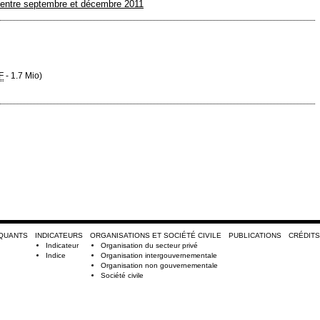
s entre septembre et décembre 2011
F
-
1.7 Mio
)
RQUANTS
INDICATEURS
ORGANISATIONS ET SOCIÉTÉ CIVILE
PUBLICATIONS
CRÉDITS
Indicateur
Organisation du secteur privé
Indice
Organisation intergouvernementale
Organisation non gouvernementale
Société civile