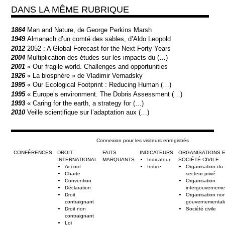
DANS LA MÊME RUBRIQUE
1864
Man and Nature, de George Perkins Marsh
1949
Almanach d’un comté des sables, d’Aldo Leopold
2012
2052 : A Global Forecast for the Next Forty Years
2004
Multiplication des études sur les impacts du (…)
2001
« Our fragile world. Challenges and opportunities
1926
« La biosphère » de Vladimir Vernadsky
1995
« Our Ecological Footprint : Reducing Human (…)
1995
« Europe’s environment. The Dobris Assessment (…)
1993
« Caring for the earth, a strategy for (…)
2010
Veille scientifique sur l’adaptation aux (…)
Connexion pour les visiteurs enregistrés
CONFÉRENCES
DROIT
FAITS
INDICATEURS
ORGANISATIONS 
INTERNATIONAL
MARQUANTS
Indicateur
SOCIÉTÉ CIVILE
Accord
Indice
Organisation du
Charte
secteur privé
Convention
Organisation
Déclaration
intergouverneme
Droit
Organisation no
contraignant
gouvernemental
Droit non
Société civile
contraignant
Loi