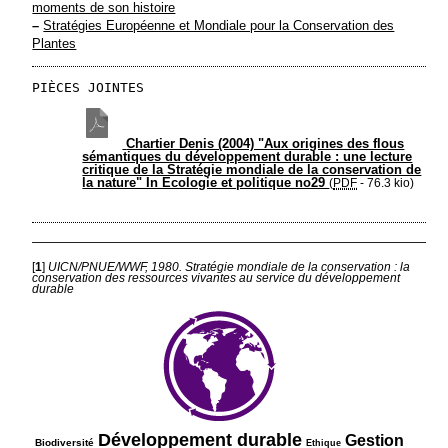
moments de son histoire
–
Stratégies Européenne et Mondiale pour la Conservation des
Plantes
PIÈCES JOINTES
Chartier Denis (2004) "Aux origines des flous
sémantiques du développement durable : une lecture
critique de la Stratégie mondiale de la conservation de
la nature" In Ecologie et politique no29
(
PDF
-
76.3 kio
)
[
1
]
UICN/PNUE/WWF, 1980. Stratégie mondiale de la conservation : la
conservation des ressources vivantes au service du développement
durable
204/848
693/848
120/848
535/848
Développement durable
Gestion
Biodiversité
Ethique