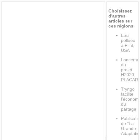
Choisissez
d'autres
articles sur
ces régions
Eau
polluée
à Flint,
USA
Lanceme
du
projet
H2020
PLACAR
Tryngo
facilite
l’économ
du
partage
Publicati
de "La
Grande
Adaptatio