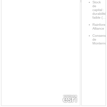
Stock
de
capital :
durabilité
faible (…
Rainfores
Alliance
Consens
de
Monterre