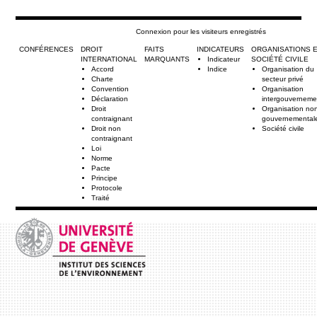
Connexion pour les visiteurs enregistrés
CONFÉRENCES
DROIT
FAITS
INDICATEURS
ORGANISATIONS 
INTERNATIONAL
MARQUANTS
Indicateur
SOCIÉTÉ CIVILE
Accord
Indice
Organisation du
Charte
secteur privé
Convention
Organisation
Déclaration
intergouverneme
Droit
Organisation no
contraignant
gouvernemental
Droit non
Société civile
contraignant
Loi
Norme
Pacte
Principe
Protocole
Traité