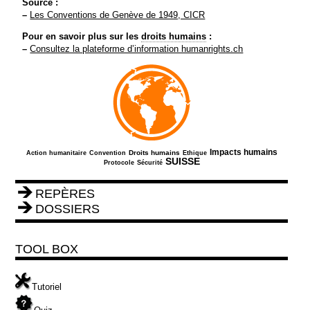
Source :
–
Les Conventions de Genève de 1949, CICR
Pour en savoir plus sur les
droits humains
:
–
Consultez la plateforme d’information humanrights.ch
77/1000
144/1000
248/1000
137/1000
408/1000
32/1000
Impacts humains
Droits humains
Action humanitaire
Convention
Ethique
119/1000
583/1000
SUISSE
Protocole
Sécurité
REPÈRES
DOSSIERS
TOOL BOX
Tutoriel