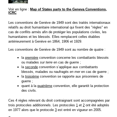
Voir en ligne :
Map of States party to the Geneva Conventions,
ICRC
Les conventions de Genève de 1949 sont des traités internationaux
relatifs au droit humanitaire international qui fixent des "règles" en
cas de conflits armés afin de protéger les populations civiles, les
humanitaires et les blessés. Elles remplacent celles établies
antérieurement à Genève en 1864, 1906 et 1929.
Les conventions de Genève de 1949 sont au nombre de quatre :
la
première
convention concerne les combattants blessés
ou malades
sur terre
en cas de guerre ;
la
seconde
convention s’applique aux combattants
blessés, malades ou naufragés
en mer
en cas de guerre ;
la
troisième
convention se rapporte aux prisonniers de
guerre ;
quant à la
quatrième
convention, elle garantit la protection
des civils.
Ces 4 règles relevant du droit contraignant sont accompagnées par
trois protocoles additionnels. Les protocoles
1
et
2
ont été adoptés
en 1977 alors que le protocole
3
est entré en vigueur en 2005.