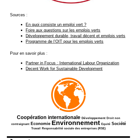
Sources :
En quoi consiste un emploi vert ?
Foire aux questions sur les emplois verts
Développement durable, travail décent et emplois verts
Programme de l’OIT pour les emplois verts
Pour en savoir plus :
Partner in Focus : International Labour Organization
Decent Work for Sustainable Development
573/863
219/863
78/863
Coopération internationale
Développement
Droit non
Environnement
428/863
863/863
160/863
454/863
51/863
Economie
Société
contraignant
Equité
145/863
Travail
Responsabilité sociale des entreprises (RSE)