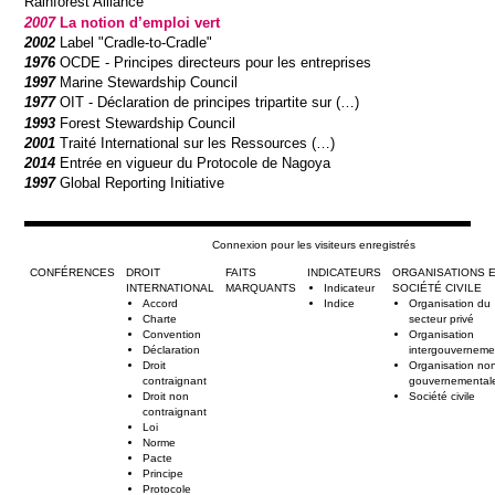
Rainforest Alliance
2007
La notion d’emploi vert
2002
Label "Cradle-to-Cradle"
1976
OCDE - Principes directeurs pour les entreprises
1997
Marine Stewardship Council
1977
OIT - Déclaration de principes tripartite sur (…)
1993
Forest Stewardship Council
2001
Traité International sur les Ressources (…)
2014
Entrée en vigueur du Protocole de Nagoya
1997
Global Reporting Initiative
Connexion pour les visiteurs enregistrés
CONFÉRENCES
DROIT
FAITS
INDICATEURS
ORGANISATIONS 
INTERNATIONAL
MARQUANTS
Indicateur
SOCIÉTÉ CIVILE
Accord
Indice
Organisation du
Charte
secteur privé
Convention
Organisation
Déclaration
intergouverneme
Droit
Organisation no
contraignant
gouvernemental
Droit non
Société civile
contraignant
Loi
Norme
Pacte
Principe
Protocole