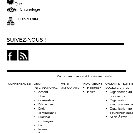
Quiz
Chronologie
Plan du site
SUIVEZ-NOUS !
Connexion pour les visiteurs enregistrés
CONFÉRENCES
DROIT
FAITS
INDICATEURS
ORGANISATIONS 
INTERNATIONAL
MARQUANTS
Indicateur
SOCIÉTÉ CIVILE
Accord
Indice
Organisation du
Charte
secteur privé
Convention
Organisation
Déclaration
intergouverneme
Droit
Organisation no
contraignant
gouvernemental
Droit non
Société civile
contraignant
Loi
Norme