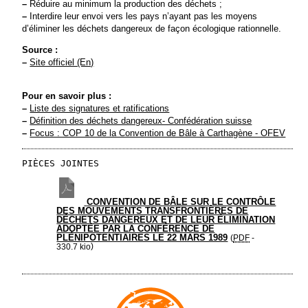
–
Réduire au minimum la production des déchets ;
–
Interdire leur envoi vers les pays n’ayant pas les moyens
d’éliminer les déchets dangereux de façon écologique rationnelle.
Source :
–
Site officiel (En)
Pour en savoir plus :
–
Liste des signatures et ratifications
–
Définition des déchets dangereux- Confédération suisse
–
Focus : COP 10 de la Convention de Bâle à Carthagène - OFEV
PIÈCES JOINTES
CONVENTION DE BÂLE SUR LE CONTRÔLE
DES MOUVEMENTS TRANSFRONTIÈRES DE
DÉCHETS DANGEREUX ET DE LEUR ÉLIMINATION
ADOPTÉE PAR LA CONFÉRENCE DE
PLÉNIPOTENTIAIRES LE 22 MARS 1989
(
PDF
-
)
330.7 kio