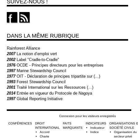
SUIVEZ-NOUS !
DANS LA MÊME RUBRIQUE
Rainforest Alliance
2007
La notion d’emploi vert
2002
Label "Cradle-to-Cradle"
1976
OCDE - Principes directeurs pour les entreprises
1997
Marine Stewardship Council
1977
OIT - Déclaration de principes tripartite sur (…)
1993
Forest Stewardship Council
2001
Traité International sur les Ressources (…)
2014
Entrée en vigueur du Protocole de Nagoya
1997
Global Reporting Initiative
Connexion pour les visiteurs enregistrés
CONFÉRENCES
DROIT
FAITS
INDICATEURS
ORGANISATIONS 
INTERNATIONAL
MARQUANTS
Indicateur
SOCIÉTÉ CIVILE
Accord
Indice
Organisation du
Charte
secteur privé