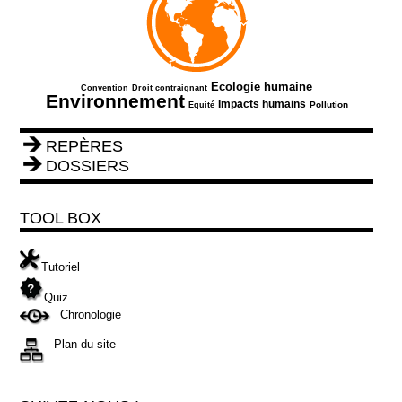
133/822
150/822
417/822
822/822
Ecologie humaine
Convention
Droit contraignant
Environnement
159/822
364/822
256/822
Impacts humains
Pollution
Equité
REPÈRES
DOSSIERS
TOOL BOX
Tutoriel
Quiz
Chronologie
Plan du site